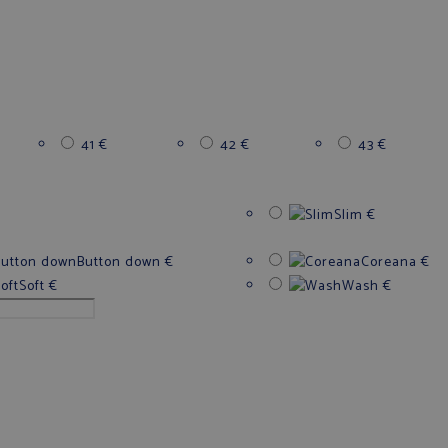
41
€
42
€
43
€
Slim
€
Button down
€
Coreana
€
Soft
€
Wash
€