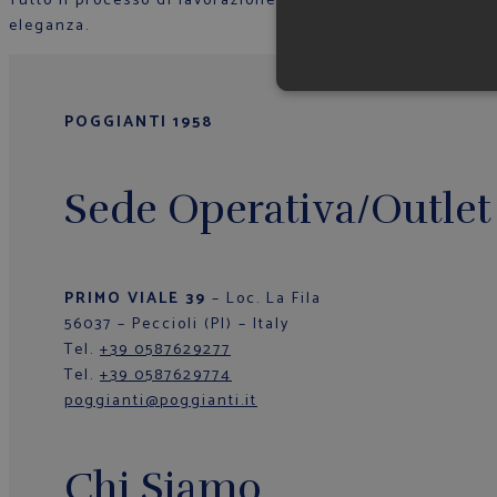
Tutto il processo di lavorazione sartoriale è supervisiona
eleganza.
POGGIANTI 1958
Sede Operativa/Outlet
PRIMO VIALE 39
– Loc. La Fila
56037 – Peccioli (PI) – Italy
Tel.
+39 0587629277
Tel.
+39 0587629774
poggianti@poggianti.it
Chi Siamo