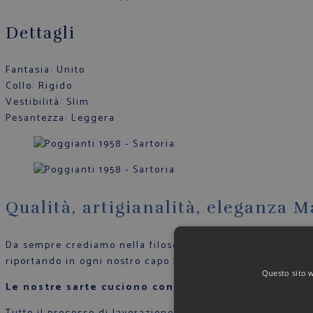
Dettagli
Fantasia
: Unito
Collo
: Rigido
Vestibilità
: Slim
Pesantezza
: Leggera
Qualità, artigianalità, eleganza M
Da sempre crediamo nella filosofia del Made in Italy, per
riportando in ogni nostro capo l’attenzione per il dettagl
Questo sito we
Le nostre sarte cuciono con mani esperte ogni cam