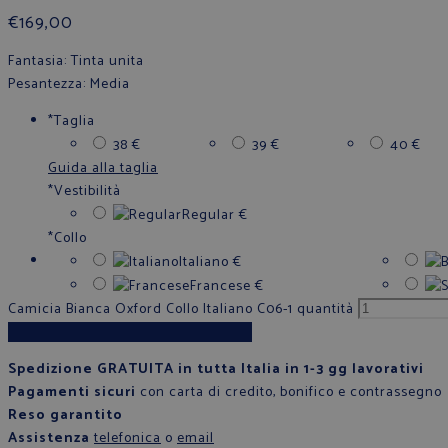
€
169,00
Fantasia
: Tinta unita
Pesantezza
: Media
*
Taglia
38
€
39
€
40
€
Guida alla taglia
*
Vestibilità
Regular
€
*
Collo
Italiano
€
Francese
€
Camicia Bianca Oxford Collo Italiano C06-1 quantità
Aggiungi al carrello
Spedizione GRATUITA in tutta Italia in 1-3 gg lavorativi
Pagamenti sicuri
con carta di credito, bonifico e contrassegno
Reso garantito
Assistenza
telefonica
o
email