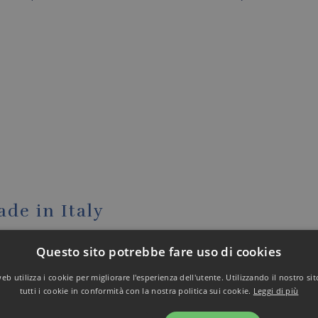
ade in Italy
 questo continuiamo a produrre nel nostro stabilimento in I
Questo sito potrebbe fare uso di cookies
io che contraddistingue lo stile Italiano nel mondo.
b utilizza i cookie per migliorare l'esperienza dell'utente. Utilizzando il nostro si
icia.
tutti i cookie in conformità con la nostra politica sui cookie.
Leggi di più