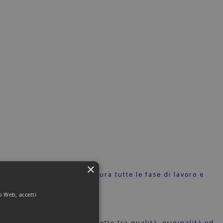
×
talia, curando la manifattura tutte le fase di lavoro e
to Web, accetti