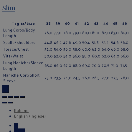
Slim
Taglia/Size
38
39
40
41
42
43
44
45
46
Lung.Corpo/Body
76,0
77,0
78,0
79,0
80,0
81,0
82,0
83,0
84,0
Length
Spalle/Shoulders
44,8
46,2
47,6
49,0
50,4
51,8
53,2
54,6
56,0
Torace/Chest
52,0
54,0
56,0
58,0
60,0
62,0
64,0
66,0
68,0
Vita/Waist
50,0
52,0
54,0
56,0
58,0
60,0
62,0
64,0
66,0
Lung.Maniche/Sleeve
65,0
66,0
67,0
68,0
69,0
70,0
70,5
71,0
71,5
Length
Maniche Cort/Short
23,0
23,5
24,0
24,5
26,0
26,5
27,0
27,5
28,0
Sleeve
×
Italiano
English
(
Inglese
)
←
Email