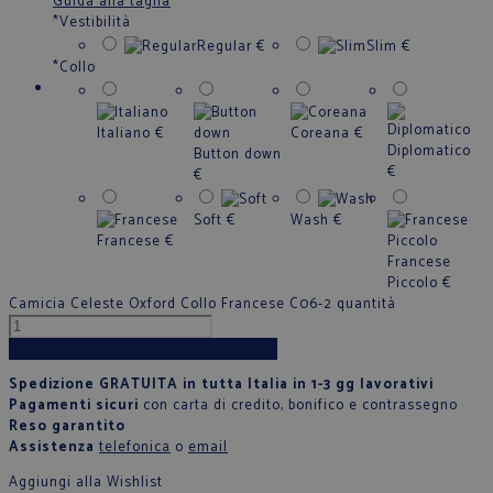
Guida alla taglia
*
Vestibilità
Regular
€
Slim
€
*
Collo
Italiano
€
Coreana
€
Diplomatico
Button down
€
€
Soft
€
Wash
€
Francese
€
Francese
Piccolo
€
Camicia Celeste Oxford Collo Francese C06-2 quantità
Aggiungi al carrello
Spedizione GRATUITA in tutta Italia in 1-3 gg lavorativi
Pagamenti sicuri
con carta di credito, bonifico e contrassegno
Reso garantito
Assistenza
telefonica
o
email
Aggiungi alla Wishlist