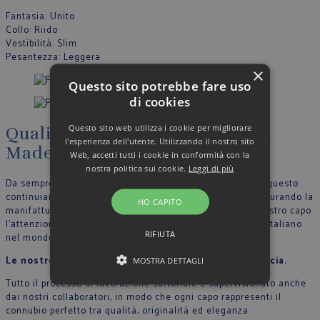
Fantasia
: Unito
Collo
: Riido
Vestibilità
: Slim
Pesantezza
: Leggera
×
Questo sito potrebbe fare uso
di cookies
Questo sito web utilizza i cookie per migliorare
Qualità, artigianalità, eleganza
l'esperienza dell'utente. Utilizzando il nostro sito
Made in Italy
Web, accetti tutti i cookie in conformità con la
nostra politica sui cookie.
Leggi di più
Da sempre crediamo nella filosofia del Made in Italy, per questo
continuiamo a produrre nel nostro stabilimento in Italia, curando la
HO CAPITO
manifattura tutte le fase di lavoro e riportando in ogni nostro capo
l’attenzione per il dettaglio che contraddistingue lo stile Italiano
RIFIUTA
nel mondo.
Le nostre sarte cuciono con mani esperte ogni camicia.
MOSTRA DETTAGLI
Tutto il processo di lavorazione sartoriale è supervisionato anche
dai nostri collaboratori, in modo che ogni capo rappresenti il
connubio perfetto tra qualità, originalità ed eleganza.