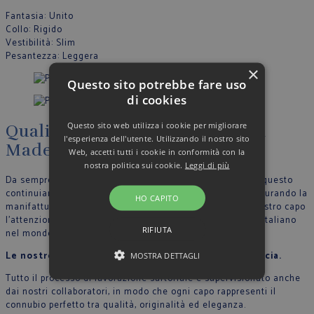
Fantasia
: Unito
Collo
: Rigido
Vestibilità
: Slim
Pesantezza
: Leggera
×
Questo sito potrebbe fare uso
di cookies
Questo sito web utilizza i cookie per migliorare
Qualità, artigianalità, eleganza
l'esperienza dell'utente. Utilizzando il nostro sito
Made in Italy
Web, accetti tutti i cookie in conformità con la
nostra politica sui cookie.
Leggi di più
Da sempre crediamo nella filosofia del Made in Italy, per questo
continuiamo a produrre nel nostro stabilimento in Italia, curando la
HO CAPITO
manifattura tutte le fase di lavoro e riportando in ogni nostro capo
l’attenzione per il dettaglio che contraddistingue lo stile Italiano
RIFIUTA
nel mondo.
Le nostre sarte cuciono con mani esperte ogni camicia.
MOSTRA DETTAGLI
Tutto il processo di lavorazione sartoriale è supervisionato anche
dai nostri collaboratori, in modo che ogni capo rappresenti il
connubio perfetto tra qualità, originalità ed eleganza.