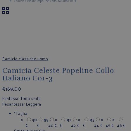
Camicia Celeste Popeline Collo Italiano C01-3
Camicie classiche uomo
Camicia Celeste Popeline Collo
Italiano C01-3
€
169,00
Fantasia
: Tinta unita
Pesantezza
: Leggera
*
Taglia
38
39
41
43
€
€
40
€
€
42
€
€
44
€
45
€
46
€