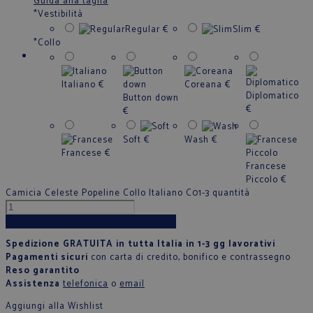
Guida alla taglia
*
Vestibilità
Regular
€
Slim
€
*
Collo
Italiano
€
Coreana
€
Diplomatico
Button down
€
€
Soft
€
Wash
€
Francese
€
Francese
Piccolo
€
Camicia Celeste Popeline Collo Italiano C01-3 quantità
Aggiungi al carrello
Spedizione GRATUITA in tutta Italia in 1-3 gg lavorativi
Pagamenti sicuri
con carta di credito, bonifico e contrassegno
Reso garantito
Assistenza
telefonica
o
email
Aggiungi alla Wishlist