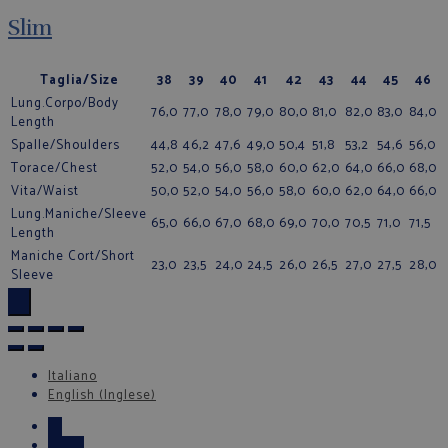
Slim
Taglia/Size
38
39
40
41
42
43
44
45
46
Lung.Corpo/Body
76,0
77,0
78,0
79,0
80,0
81,0
82,0
83,0
84,0
Length
Spalle/Shoulders
44,8
46,2
47,6
49,0
50,4
51,8
53,2
54,6
56,0
Torace/Chest
52,0
54,0
56,0
58,0
60,0
62,0
64,0
66,0
68,0
Vita/Waist
50,0
52,0
54,0
56,0
58,0
60,0
62,0
64,0
66,0
Lung.Maniche/Sleeve
65,0
66,0
67,0
68,0
69,0
70,0
70,5
71,0
71,5
Length
Maniche Cort/Short
23,0
23,5
24,0
24,5
26,0
26,5
27,0
27,5
28,0
Sleeve
×
Italiano
English
(
Inglese
)
←
Email