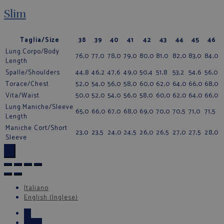
Slim
Taglia/Size
38
39
40
41
42
43
44
45
46
Lung.Corpo/Body
76,0
77,0
78,0
79,0
80,0
81,0
82,0
83,0
84,0
Length
Spalle/Shoulders
44,8
46,2
47,6
49,0
50,4
51,8
53,2
54,6
56,0
Torace/Chest
52,0
54,0
56,0
58,0
60,0
62,0
64,0
66,0
68,0
Vita/Waist
50,0
52,0
54,0
56,0
58,0
60,0
62,0
64,0
66,0
Lung.Maniche/Sleeve
65,0
66,0
67,0
68,0
69,0
70,0
70,5
71,0
71,5
Length
Maniche Cort/Short
23,0
23,5
24,0
24,5
26,0
26,5
27,0
27,5
28,0
Sleeve
×
Italiano
English
(
Inglese
)
←
Email