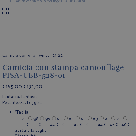
Camicia con stampa camouflage PISA-UBB-528-01
Camicie uomo fall winter 21-22
Camicia con stampa camouflage
PISA-UBB-528-01
€
165,00
€
132,00
Fantasia
: Fantasia
Pesantezza
: Leggera
*
Taglia
38
39
41
43
€
€
40
€
€
42
€
€
44
€
45
€
46
€
Guida alla taglia