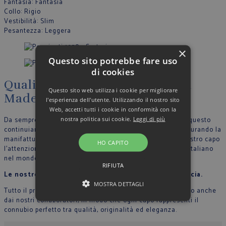
Fantasia
: Fantasia
Collo
: Rigio
Vestibilità
: Slim
Pesantezza
: Leggera
×
Questo sito potrebbe fare uso
di cookies
Qualità, artigianalità, eleganza
Questo sito web utilizza i cookie per migliorare
Made in Italy
l'esperienza dell'utente. Utilizzando il nostro sito
Web, accetti tutti i cookie in conformità con la
nostra politica sui cookie.
Leggi di più
Da sempre crediamo nella filosofia del Made in Italy, per questo
continuiamo a produrre nel nostro stabilimento in Italia, curando la
manifattura tutte le fase di lavoro e riportando in ogni nostro capo
HO CAPITO
l’attenzione per il dettaglio che contraddistingue lo stile Italiano
nel mondo.
RIFIUTA
Le nostre sarte cuciono con mani esperte ogni camicia.
MOSTRA DETTAGLI
Tutto il processo di lavorazione sartoriale è supervisionato anche
dai nostri collaboratori, in modo che ogni capo rappresenti il
connubio perfetto tra qualità, originalità ed eleganza.