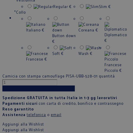
*
Vestibilità
Regular
€
Slim
€
*
Collo
Italiano
€
Coreana
€
Diplomatico
Button down
€
€
Soft
€
Wash
€
Francese
€
Francese
Piccolo
€
Camicia con stampa camouflage PISA-UBB-528-01 quantità
Aggiungi al carrello
Spedizione GRATUITA in tutta Italia in 1-3 gg lavorativi
Pagamenti sicuri
con carta di credito, bonifico e contrassegno
Reso garantito
Assistenza
telefonica
o
email
Aggiungi alla Wishlist
Aggiungi alla Wishlist