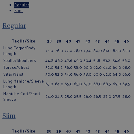
Regular
Slim
Regular
Taglia/Size
38
39
40
41
42
43
44
45
46
Lung.Corpo/Body
75,0
76,0
77,0
78,0
79,0
80,0
81,0
82,0
83,0
Length
Spalle/Shoulders
44,8
46,2
47,6
49,0
50,4
51,8
53,2
54,6
56,0
Torace/Chest
52,0
54,2
56,0
58,0
60,0
62,0
64,0
66,0
68,0
Vita/Waist
50,0
52,0
54,0
56,0
58,0
60,0
62,0
64,0
66,0
Lung.Maniche/Sleeve
63,0
64,0
65,0
65,0
67,0
68,0
68,5
69,0
69,5
Length
Maniche Cort/Short
24,0
24,5
25,0
25,5
26,0
26,5
27,0
27,5
28,0
Sleeve
Slim
Taglia/Size
38
39
40
41
42
43
44
45
46