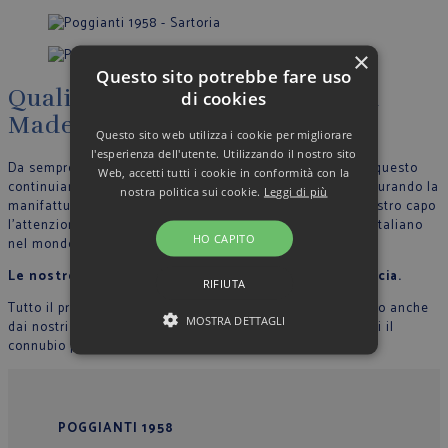
×
Questo sito potrebbe fare uso
Qualità, artigianalità, eleganza
di cookies
Made in Italy
Questo sito web utilizza i cookie per migliorare
l'esperienza dell'utente. Utilizzando il nostro sito
Da sempre crediamo nella filosofia del Made in Italy, per questo
Web, accetti tutti i cookie in conformità con la
continuiamo a produrre nel nostro stabilimento in Italia, curando la
nostra politica sui cookie.
Leggi di più
manifattura tutte le fase di lavoro e riportando in ogni nostro capo
l’attenzione per il dettaglio che contraddistingue lo stile Italiano
HO CAPITO
nel mondo.
Le nostre sarte cuciono con mani esperte ogni camicia.
RIFIUTA
Tutto il processo di lavorazione sartoriale è supervisionato anche
MOSTRA DETTAGLI
dai nostri collaboratori, in modo che ogni capo rappresenti il
connubio perfetto tra qualità, originalità ed eleganza.
POGGIANTI 1958