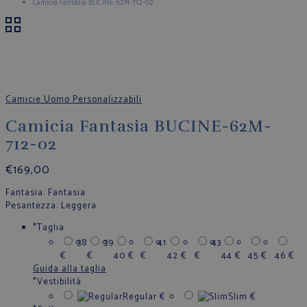
Camicia Fantasia BUCINE-62M-712-02
Camicie Uomo Personalizzabili
Camicia Fantasia BUCINE-62M-
712-02
€
169,00
Fantasia
: Fantasia
Pesantezza
: Leggera
*
Taglia
38
39
41
43
€
€
40
€
€
42
€
€
44
€
45
€
46
€
Guida alla taglia
*
Vestibilità
Regular
€
Slim
€