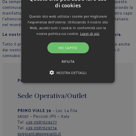
Da sempre crediamo nella filosofia del Made in Italy, per questo
di cookies
continuiamo a produrre nel nostro stabilimento in Italia, curando la
manifattura tutte le fase di lavoro e riportando in ogni nostro capo
Questo sito web utilizza i cookie per migliorare
l’attenzione per il dettaglio che contraddistingue lo stile Italiano
l'esperienza dell'utente. Utilizzando il nostro sito
nel mondo.
Web, accetti tutti i cookie in conformità con la
nostra politica sui cookie.
Leggi di più
Le nostre sarte cuciono con mani esperte ogni camicia.
Tutto il processo di lavorazione sartoriale è supervisionato anche
HO CAPITO
dai nostri collaboratori, in modo che ogni capo rappresenti il
connubio perfetto tra qualità, originalità ed eleganza.
RIFIUTA
MOSTRA DETTAGLI
POGGIANTI 1958
Sede Operativa/Outlet
PRIMO VIALE 39
– Loc. La Fila
56037 – Peccioli (PI) – Italy
Tel.
+39 0587629277
Tel.
+39 0587629774
poggianti@poggianti.it