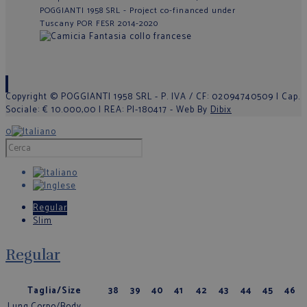
POGGIANTI 1958 SRL - Project co-financed under
Tuscany POR FESR 2014-2020
Copyright © POGGIANTI 1958 SRL - P. IVA / CF: 02094740509 | Cap.
Sociale: € 10.000,00 | REA: PI-180417 - Web By
Dibix
0
Regular
Slim
Regular
Taglia/Size
38
39
40
41
42
43
44
45
46
Lung.Corpo/Body