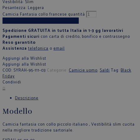
Vestibilità
: Slim
Pesantezza
: Leggera
Camicia Fantasia collo francese quantità
Aggiungi al carrello
Spedizione GRATUITA in tutta Italia in 1-3 gg lavorativi
Pagamenti sicuri
con carta di credito, bonifico e contrassegno
Reso garantito
Assistenza
telefonica
o
email
Aggiungi alla Wishlist
Aggiungi alla Wishlist
COD:
SYRAH-95-111-03
Categorie:
Camicie uomo
,
Saldi
Tag:
Black
Friday
Condividi
0
Descrizione
Modello
Camicia fantasia con collo piccolo italiano , Vestibilità slim cucita
nella migliore tradizione sartoriale.