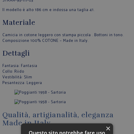
SYRAH-95-111-03
Il modello è alto 186 cm e indossa una taglia 41.
Materiale
Camicia in cotone leggero con stampa piccola . Bottoni in tono.
Composizione 100% COTONE – Made in Italy.
Dettagli
Fantasia
: Fantasia
Collo
: Riido
Vestibilità
: Slim
Pesantezza
: Leggera
Qualità, artigianalità, eleganza
Made in Italy
×
Questo sito potrebbe fare uso