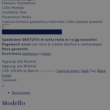
Fantasia
: Geometrica
Collo
: Morbido
Vestibilità
: Slim
Pesantezza
: Media
Camicia fantasia geometrica multicolor, Collo coreano quantità
Aggiungi al carrello
Spedizione GRATUITA in tutta Italia in 1-3 gg lavorativi
Pagamenti sicuri
con carta di credito, bonifico e contrassegno
Reso garantito
Assistenza
telefonica
o
email
Aggiungi alla Wishlist
Aggiungi alla Wishlist
COD:
SOLAIA-32-899-01
Categorie:
Camicie uomo
,
Saldi
Tag:
Black
Friday
Condividi
0
Descrizione
Modello