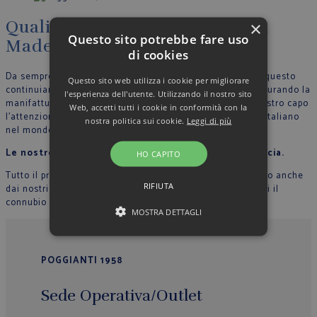
Qualità, artigianalità, eleganza
×
Questo sito potrebbe fare uso
Made in Italy
di cookies
Da sempre crediamo nella filosofia del Made in Italy, per questo
Questo sito web utilizza i cookie per migliorare
continuiamo a produrre nel nostro stabilimento in Italia, curando la
l'esperienza dell'utente. Utilizzando il nostro sito
manifattura tutte le fase di lavoro e riportando in ogni nostro capo
Web, accetti tutti i cookie in conformità con la
l’attenzione per il dettaglio che contraddistingue lo stile Italiano
nostra politica sui cookie.
Leggi di più
nel mondo.
Le nostre sarte cuciono con mani esperte ogni camicia.
HO CAPITO
Tutto il processo di lavorazione sartoriale è supervisionato anche
RIFIUTA
dai nostri collaboratori, in modo che ogni capo rappresenti il
connubio perfetto tra qualità, originalità ed eleganza.
MOSTRA DETTAGLI
POGGIANTI 1958
Sede Operativa/Outlet