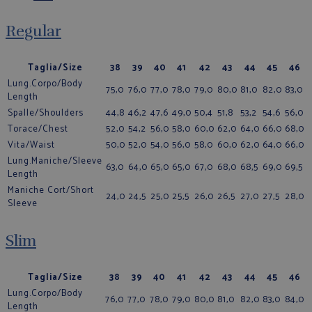
Regular
Taglia/Size
38
39
40
41
42
43
44
45
46
Lung.Corpo/Body
75,0
76,0
77,0
78,0
79,0
80,0
81,0
82,0
83,0
Length
Spalle/Shoulders
44,8
46,2
47,6
49,0
50,4
51,8
53,2
54,6
56,0
Torace/Chest
52,0
54,2
56,0
58,0
60,0
62,0
64,0
66,0
68,0
Vita/Waist
50,0
52,0
54,0
56,0
58,0
60,0
62,0
64,0
66,0
Lung.Maniche/Sleeve
63,0
64,0
65,0
65,0
67,0
68,0
68,5
69,0
69,5
Length
Maniche Cort/Short
24,0
24,5
25,0
25,5
26,0
26,5
27,0
27,5
28,0
Sleeve
Slim
Taglia/Size
38
39
40
41
42
43
44
45
46
Lung.Corpo/Body
76,0
77,0
78,0
79,0
80,0
81,0
82,0
83,0
84,0
Length