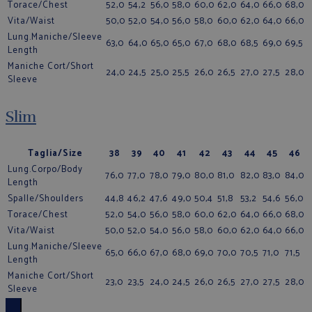
Torace/Chest
52,0
54,2
56,0
58,0
60,0
62,0
64,0
66,0
68,0
Vita/Waist
50,0
52,0
54,0
56,0
58,0
60,0
62,0
64,0
66,0
Lung.Maniche/Sleeve
63,0
64,0
65,0
65,0
67,0
68,0
68,5
69,0
69,5
Length
Maniche Cort/Short
24,0
24,5
25,0
25,5
26,0
26,5
27,0
27,5
28,0
Sleeve
Slim
Taglia/Size
38
39
40
41
42
43
44
45
46
Lung.Corpo/Body
76,0
77,0
78,0
79,0
80,0
81,0
82,0
83,0
84,0
Length
Spalle/Shoulders
44,8
46,2
47,6
49,0
50,4
51,8
53,2
54,6
56,0
Torace/Chest
52,0
54,0
56,0
58,0
60,0
62,0
64,0
66,0
68,0
Vita/Waist
50,0
52,0
54,0
56,0
58,0
60,0
62,0
64,0
66,0
Lung.Maniche/Sleeve
65,0
66,0
67,0
68,0
69,0
70,0
70,5
71,0
71,5
Length
Maniche Cort/Short
23,0
23,5
24,0
24,5
26,0
26,5
27,0
27,5
28,0
Sleeve
×