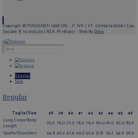
Copyright © POGGIANTI 1958 SRL - P. IVA / CF: 02094740509 | Cap.
Sociale: € 10.000,00 | REA: PI-180417 - Web By
Dibix
0
Regular
Slim
Regular
Taglia/Size
38
39
40
41
42
43
44
45
46
Lung.Corpo/Body
75,0
76,0
77,0
78,0
79,0
80,0
81,0
82,0
83,0
Length
Spalle/Shoulders
44,8
46,2
47,6
49,0
50,4
51,8
53,2
54,6
56,0