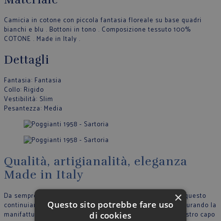
Camicia in cotone con piccola fantasia floreale su base quadri
bianchi e blu . Bottoni in tono . Composizione tessuto 100%
COTONE . Made in Italy .
Dettagli
Fantasia
: Fantasia
Collo
: Rigido
Vestibilità
: Slim
Pesantezza
: Media
Qualità, artigianalità, eleganza
Made in Italy
×
Da sempre crediamo nella filosofia del Made in Italy, per questo
Questo sito potrebbe fare uso
continuiamo a produrre nel nostro stabilimento in Italia, curando la
di cookies
manifattura tutte le fase di lavoro e riportando in ogni nostro capo