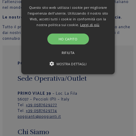
l’attenzione per il dettaglio che contraddistingue lo stile Italiano
nel mondo.
Questo sito web utilizza i cookie per migliorare
l'esperienza dell'utente. Utilizzando il nostro sito
Le nostre sarte cuciono con mani esperte ogni camicia.
Web, accetti tutti i cookie in conformità con la
nostra politica sui cookie.
Leggi di più
Tutto il processo di lavorazione sartoriale è supervisionato anche
dai nostri collaboratori, in modo che ogni capo rappresenti il
connubio perfetto tra qualità, originalità ed eleganza.
HO CAPITO
RIFIUTA
POGGIANTI 1958
MOSTRA DETTAGLI
Sede Operativa/Outlet
PRIMO VIALE 39
– Loc. La Fila
56037 – Peccioli (PI) – Italy
Tel.
+39 0587629277
Tel.
+39 0587629774
poggianti@poggianti.it
Chi Siamo