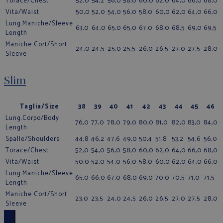
Torace/Chest
52,0
54,2
56,0
58,0
60,0
62,0
64,0
66,0
68,0
Vita/Waist
50,0
52,0
54,0
56,0
58,0
60,0
62,0
64,0
66,0
Lung.Maniche/Sleeve
63,0
64,0
65,0
65,0
67,0
68,0
68,5
69,0
69,5
Length
Maniche Cort/Short
24,0
24,5
25,0
25,5
26,0
26,5
27,0
27,5
28,0
Sleeve
Slim
Taglia/Size
38
39
40
41
42
43
44
45
46
Lung.Corpo/Body
76,0
77,0
78,0
79,0
80,0
81,0
82,0
83,0
84,0
Length
Spalle/Shoulders
44,8
46,2
47,6
49,0
50,4
51,8
53,2
54,6
56,0
Torace/Chest
52,0
54,0
56,0
58,0
60,0
62,0
64,0
66,0
68,0
Vita/Waist
50,0
52,0
54,0
56,0
58,0
60,0
62,0
64,0
66,0
Lung.Maniche/Sleeve
65,0
66,0
67,0
68,0
69,0
70,0
70,5
71,0
71,5
Length
Maniche Cort/Short
23,0
23,5
24,0
24,5
26,0
26,5
27,0
27,5
28,0
Sleeve
×