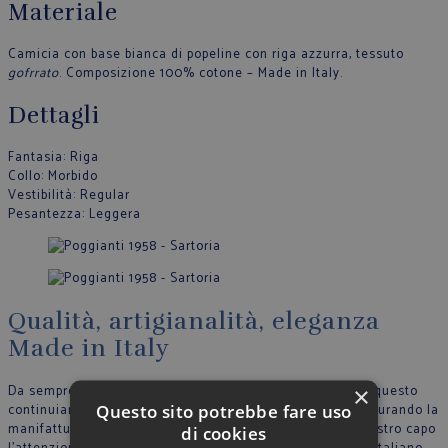
Materiale
Camicia con base bianca di popeline con riga azzurra, tessuto
gofrrato
. Composizione 100% cotone – Made in Italy.
Dettagli
Fantasia
: Riga
Collo
: Morbido
Vestibilità
: Regular
Pesantezza
: Leggera
Qualità, artigianalità, eleganza
Made in Italy
×
Da sempre crediamo nella filosofia del Made in Italy, per questo
Questo sito potrebbe fare uso
continuiamo a produrre nel nostro stabilimento in Italia, curando la
manifattura tutte le fase di lavoro e riportando in ogni nostro capo
di cookies