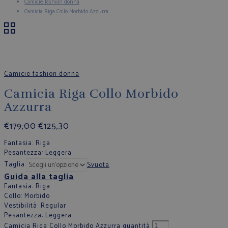
Camicie fashion donna
Camicia Riga Collo Morbido Azzurra
Camicie fashion donna
Camicia Riga Collo Morbido
Azzurra
€
179,00
€
125,30
Fantasia
: Riga
Pesantezza
: Leggera
Taglia
Svuota
Guida alla taglia
Fantasia
: Riga
Collo
: Morbido
Vestibilità
: Regular
Pesantezza
: Leggera
Camicia Riga Collo Morbido Azzurra quantità