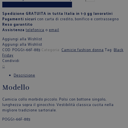
Aggiungi al carrello
Spedizione GRATUITA in tutta Italia in 1-3 gg lavorativi
Pagamenti sicuri
con carta di credito, bonifico e contrassegno
Reso garantito
Assistenza
telefonica
o
email
Aggiungi alla Wishlist
Aggiungi alla Wishlist
COD:
POGG1-66F-883
Categoria:
Camicie fashion donna
Tag:
Black
Friday
Condividi
0
Descrizione
Modello
Camicia collo morbido piccolo. Polsi con bottone singolo,
lunghezza sopra il ginocchio. Vestibilità classica cucita nella
migliore tradizione sartoriale.
POGG1-66F-883