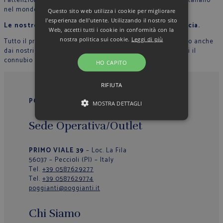
l’attenzione per il dettaglio che contraddistingue lo stile Italiano
nel mondo.
Questo sito web utilizza i cookie per migliorare
l'esperienza dell'utente. Utilizzando il nostro sito
Le nostre sarte cuciono con mani esperte ogni camicia.
Web, accetti tutti i cookie in conformità con la
nostra politica sui cookie.
Leggi di più
Tutto il processo di lavorazione sartoriale è supervisionato anche
dai nostri collaboratori, in modo che ogni capo rappresenti il
connubio perfetto tra qualità, originalità ed eleganza.
HO CAPITO
RIFIUTA
POGGIANTI 1958
MOSTRA DETTAGLI
Sede Operativa/Outlet
PRIMO VIALE 39
– Loc. La Fila
56037 – Peccioli (PI) – Italy
Tel.
+39 0587629277
Tel.
+39 0587629774
poggianti@poggianti.it
Chi Siamo