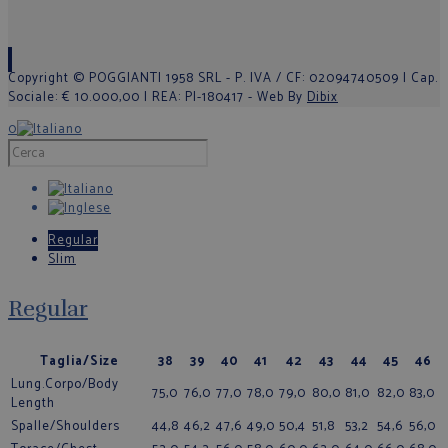
Copyright © POGGIANTI 1958 SRL - P. IVA / CF: 02094740509 | Cap.
Sociale: € 10.000,00 | REA: PI-180417 - Web By
Dibix
0
Regular
Slim
Regular
Taglia/Size
38
39
40
41
42
43
44
45
46
Lung.Corpo/Body
75,0
76,0
77,0
78,0
79,0
80,0
81,0
82,0
83,0
Length
Spalle/Shoulders
44,8
46,2
47,6
49,0
50,4
51,8
53,2
54,6
56,0