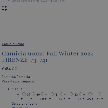
Camicia uomo Fall Winter 2024 FIRENZE-73-741
Camicie uomo
Camicia uomo Fall Winter 2024
FIRENZE-73-741
€
184,00
Fantasia
: Fantasia
Pesantezza
: Leggera
*
Taglia
38
39
41
43
€
€
40
€
€
42
€
€
44
€
45
€
46
€
Guida alla taglia