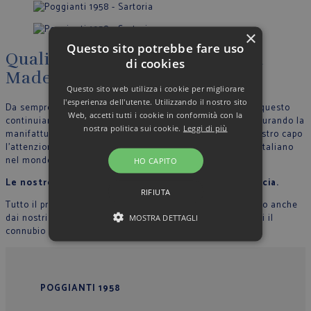
×
Questo sito potrebbe fare uso
Qualità, artigianalità, eleganza
di cookies
Made in Italy
Questo sito web utilizza i cookie per migliorare
l'esperienza dell'utente. Utilizzando il nostro sito
Da sempre crediamo nella filosofia del Made in Italy, per questo
Web, accetti tutti i cookie in conformità con la
continuiamo a produrre nel nostro stabilimento in Italia, curando la
nostra politica sui cookie.
Leggi di più
manifattura tutte le fase di lavoro e riportando in ogni nostro capo
l’attenzione per il dettaglio che contraddistingue lo stile Italiano
nel mondo.
HO CAPITO
Le nostre sarte cuciono con mani esperte ogni camicia.
RIFIUTA
Tutto il processo di lavorazione sartoriale è supervisionato anche
dai nostri collaboratori, in modo che ogni capo rappresenti il
MOSTRA DETTAGLI
connubio perfetto tra qualità, originalità ed eleganza.
POGGIANTI 1958