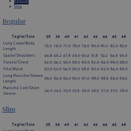
Regular
Slim
Regular
Taglia/Size
38
39
40
41
42
43
44
45
46
Lung.Corpo/Body
75,0
76,0
77,0
78,0
79,0
80,0
81,0
82,0
83,0
Length
Spalle/Shoulders
44,8
46,2
47,6
49,0
50,4
51,8
53,2
54,6
56,0
Torace/Chest
52,0
54,2
56,0
58,0
60,0
62,0
64,0
66,0
68,0
Vita/Waist
50,0
52,0
54,0
56,0
58,0
60,0
62,0
64,0
66,0
Lung.Maniche/Sleeve
63,0
64,0
65,0
65,0
67,0
68,0
68,5
69,0
69,5
Length
Maniche Cort/Short
24,0
24,5
25,0
25,5
26,0
26,5
27,0
27,5
28,0
Sleeve
Slim
Taglia/Size
38
39
40
41
42
43
44
45
46