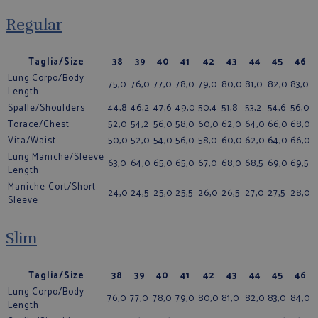
Regular
Taglia/Size
38
39
40
41
42
43
44
45
46
Lung.Corpo/Body
75,0
76,0
77,0
78,0
79,0
80,0
81,0
82,0
83,0
Length
Spalle/Shoulders
44,8
46,2
47,6
49,0
50,4
51,8
53,2
54,6
56,0
Torace/Chest
52,0
54,2
56,0
58,0
60,0
62,0
64,0
66,0
68,0
Vita/Waist
50,0
52,0
54,0
56,0
58,0
60,0
62,0
64,0
66,0
Lung.Maniche/Sleeve
63,0
64,0
65,0
65,0
67,0
68,0
68,5
69,0
69,5
Length
Maniche Cort/Short
24,0
24,5
25,0
25,5
26,0
26,5
27,0
27,5
28,0
Sleeve
Slim
Taglia/Size
38
39
40
41
42
43
44
45
46
Lung.Corpo/Body
76,0
77,0
78,0
79,0
80,0
81,0
82,0
83,0
84,0
Length