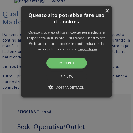
×
Qualità, artigianalità, eleganza
Questo sito potrebbe fare uso
Made in Italy
di cookies
Questo sito web utilizza i cookie per migliorare
Da sempre crediamo nella filosofia del Made in Italy, per questo
l'esperienza dell'utente. Utilizzando il nostro sito
continuiamo a produrre nel nostro stabilimento in Italia, curando la
Web, accetti tutti i cookie in conformità con la
manifattura tutte le fase di lavoro e riportando in ogni nostro capo
nostra politica sui cookie.
Leggi di più
l’attenzione per il dettaglio che contraddistingue lo stile Italiano
nel mondo.
HO CAPITO
Le nostre sarte cuciono con mani esperte ogni camicia.
Tutto il processo di lavorazione sartoriale è supervisionato anche
RIFIUTA
dai nostri collaboratori, in modo che ogni capo rappresenti il
connubio perfetto tra qualità, originalità ed eleganza.
MOSTRA DETTAGLI
POGGIANTI 1958
Sede Operativa/Outlet