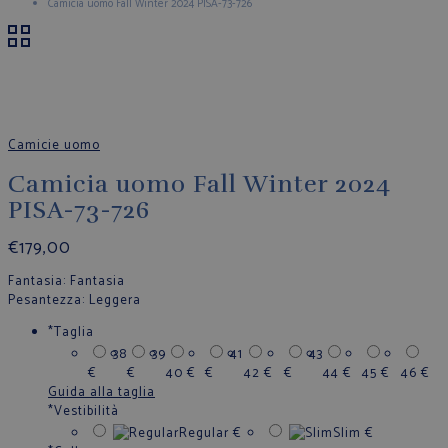
Camicia uomo Fall Winter 2024 PISA-73-726
Camicie uomo
Camicia uomo Fall Winter 2024
PISA-73-726
€
179,00
Fantasia
: Fantasia
Pesantezza
: Leggera
*
Taglia
38
39
41
43
€
€
40
€
€
42
€
€
44
€
45
€
46
€
Guida alla taglia
*
Vestibilità
Regular
€
Slim
€