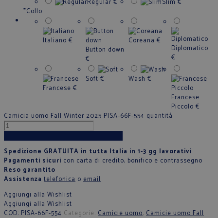
Regular
€
Slim
€
*
Collo
Italiano
€
Coreana
€
Diplomatico
Button down
€
€
Soft
€
Wash
€
Francese
€
Francese
Piccolo
€
Camicia uomo Fall Winter 2025 PISA-66F-554 quantità
Aggiungi al carrello
Spedizione GRATUITA in tutta Italia in 1-3 gg lavorativi
Pagamenti sicuri
con carta di credito, bonifico e contrassegno
Reso garantito
Assistenza
telefonica
o
email
Aggiungi alla Wishlist
Aggiungi alla Wishlist
COD:
PISA-66F-554
Categorie:
Camicie uomo
,
Camicie uomo Fall