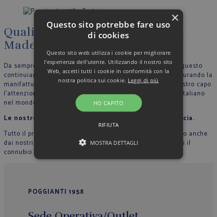
×
Questo sito potrebbe fare uso
Qualità, artigianalità, eleganza
di cookies
Made in Italy
Questo sito web utilizza i cookie per migliorare
l'esperienza dell'utente. Utilizzando il nostro sito
Da sempre crediamo nella filosofia del Made in Italy, per questo
Web, accetti tutti i cookie in conformità con la
continuiamo a produrre nel nostro stabilimento in Italia, curando la
nostra politica sui cookie.
Leggi di più
manifattura tutte le fase di lavoro e riportando in ogni nostro capo
l’attenzione per il dettaglio che contraddistingue lo stile Italiano
nel mondo.
HO CAPITO
Le nostre sarte cuciono con mani esperte ogni camicia.
RIFIUTA
Tutto il processo di lavorazione sartoriale è supervisionato anche
dai nostri collaboratori, in modo che ogni capo rappresenti il
MOSTRA DETTAGLI
connubio perfetto tra qualità, originalità ed eleganza.
POGGIANTI 1958
Sede Operativa/Outlet