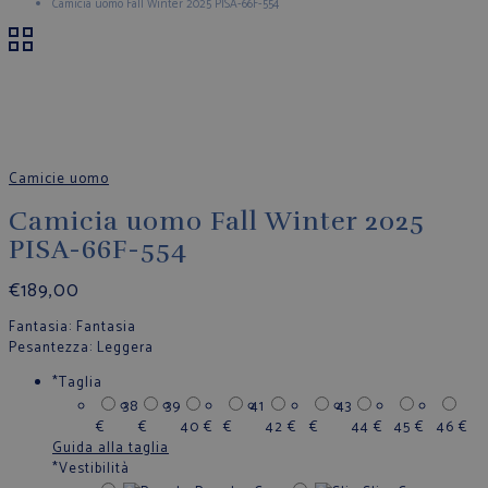
Camicia uomo Fall Winter 2025 PISA-66F-554
Camicie uomo
Camicia uomo Fall Winter 2025
PISA-66F-554
€
189,00
Fantasia
: Fantasia
Pesantezza
: Leggera
*
Taglia
38
39
41
43
€
€
40
€
€
42
€
€
44
€
45
€
46
€
Guida alla taglia
*
Vestibilità