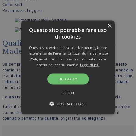
Collo
: Soft
Pesantezza
: Leggera
×
Questo sito potrebbe fare uso
di cookies
Qualità, artigianalità, eleganza
Questo sito web utilizza i cookie per migliorare
Made in Italy
l'esperienza dell'utente. Utilizzando il nostro sito
Web, accetti tutti i cookie in conformità con la
Da sempre crediamo nella filosofia del Made in Italy, per questo
nostra politica sui cookie.
Leggi di più
continuiamo a produrre nel nostro stabilimento in Italia, curando la
manifattura tutte le fase di lavoro e riportando in ogni nostro capo
HO CAPITO
l’attenzione per il dettaglio che contraddistingue lo stile Italiano
nel mondo.
RIFIUTA
Le nostre sarte cuciono con mani esperte ogni camicia.
MOSTRA DETTAGLI
Tutto il processo di lavorazione sartoriale è supervisionato anche
dai nostri collaboratori, in modo che ogni capo rappresenti il
connubio perfetto tra qualità, originalità ed eleganza.