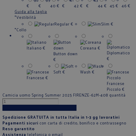
38
39
41
43
€
€
40
€
€
42
€
€
44
€
45
€
46
€
Guida alla taglia
*
Vestibilità
Regular
€
Slim
€
*
Collo
Italiano
€
Coreana
€
Diplomatico
Button down
€
€
Soft
€
Wash
€
Francese
€
Francese
Piccolo
€
Camicia uomo Spring Summer 2025 FIRENZE-62M-408 quantità
Aggiungi al carrello
Spedizione GRATUITA in tutta Italia in 1-3 gg lavorativi
Pagamenti sicuri
con carta di credito, bonifico e contrassegno
Reso garantito
Assistenza
telefonica
o
email