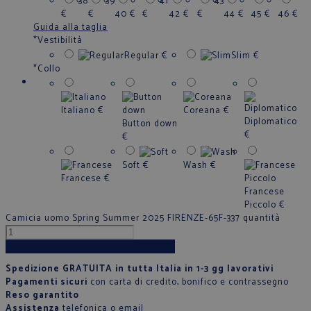
38
39
41
43
€
€
40
€
€
42
€
€
44
€
45
€
46
€
Guida alla taglia
*
Vestibilità
Regular
€
Slim
€
*
Collo
Italiano
€
Coreana
€
Diplomatico
Button down
€
€
Soft
€
Wash
€
Francese
€
Francese
Piccolo
€
Camicia uomo Spring Summer 2025 FIRENZE-65F-337 quantità
Aggiungi al carrello
Spedizione GRATUITA in tutta Italia in 1-3 gg lavorativi
Pagamenti sicuri
con carta di credito, bonifico e contrassegno
Reso garantito
Assistenza
telefonica
o
email