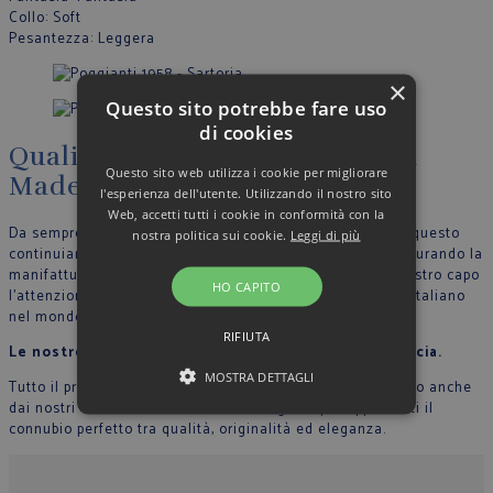
Collo
: Soft
Pesantezza
: Leggera
×
Questo sito potrebbe fare uso
di cookies
Qualità, artigianalità, eleganza
Questo sito web utilizza i cookie per migliorare
Made in Italy
l'esperienza dell'utente. Utilizzando il nostro sito
Web, accetti tutti i cookie in conformità con la
Da sempre crediamo nella filosofia del Made in Italy, per questo
nostra politica sui cookie.
Leggi di più
continuiamo a produrre nel nostro stabilimento in Italia, curando la
manifattura tutte le fase di lavoro e riportando in ogni nostro capo
HO CAPITO
l’attenzione per il dettaglio che contraddistingue lo stile Italiano
nel mondo.
RIFIUTA
Le nostre sarte cuciono con mani esperte ogni camicia.
MOSTRA DETTAGLI
Tutto il processo di lavorazione sartoriale è supervisionato anche
dai nostri collaboratori, in modo che ogni capo rappresenti il
connubio perfetto tra qualità, originalità ed eleganza.