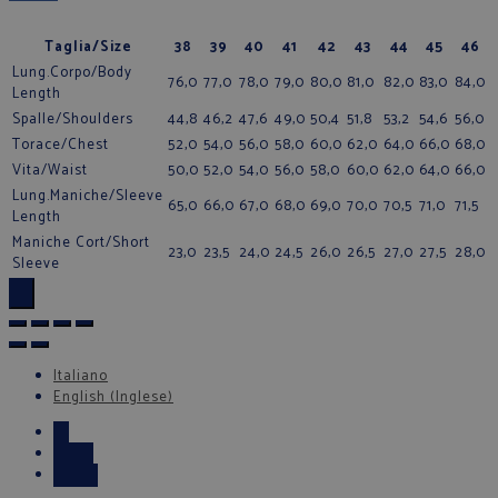
Taglia/Size
38
39
40
41
42
43
44
45
46
Lung.Corpo/Body
76,0
77,0
78,0
79,0
80,0
81,0
82,0
83,0
84,0
Length
Spalle/Shoulders
44,8
46,2
47,6
49,0
50,4
51,8
53,2
54,6
56,0
Torace/Chest
52,0
54,0
56,0
58,0
60,0
62,0
64,0
66,0
68,0
Vita/Waist
50,0
52,0
54,0
56,0
58,0
60,0
62,0
64,0
66,0
Lung.Maniche/Sleeve
65,0
66,0
67,0
68,0
69,0
70,0
70,5
71,0
71,5
Length
Maniche Cort/Short
23,0
23,5
24,0
24,5
26,0
26,5
27,0
27,5
28,0
Sleeve
×
Italiano
English
(
Inglese
)
←
Email
Phone