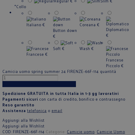
Regular
€
Slim
€
*
Collo
Italiano
€
Coreana
€
Diplomatico
Button down
€
€
Soft
€
Wash
€
Francese
€
Francese
Piccolo
€
Camicia uomo spring summer 24 FIRENZE-66F-114 quantità
Aggiungi al carrello
Spedizione GRATUITA in tutta Italia in 1-3 gg lavorativi
Pagamenti sicuri
con carta di credito, bonifico e contrassegno
Reso garantito
Assistenza
telefonica
o
email
Aggiungi alla Wishlist
Aggiungi alla Wishlist
COD:
FIRENZE-66F-114
Categorie:
Camicie uomo
,
Camicie Uomo