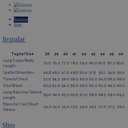
Regular
Slim
Regular
Taglia/Size
38
39
40
41
42
43
44
45
46
Lung.Corpo/Body
75,0
76,0
77,0
78,0
79,0
80,0
81,0
82,0
83,0
Length
Spalle/Shoulders
44,8
46,2
47,6
49,0
50,4
51,8
53,2
54,6
56,0
Torace/Chest
52,0
54,2
56,0
58,0
60,0
62,0
64,0
66,0
68,0
Vita/Waist
50,0
52,0
54,0
56,0
58,0
60,0
62,0
64,0
66,0
Lung.Maniche/Sleeve
63,0
64,0
65,0
65,0
67,0
68,0
68,5
69,0
69,5
Length
Maniche Cort/Short
24,0
24,5
25,0
25,5
26,0
26,5
27,0
27,5
28,0
Sleeve
Slim