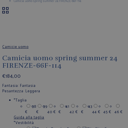
Camicia uomo spring summer 24 FIRENZE-66F-114
Camicie uomo
Camicia uomo spring summer 24
FIRENZE-66F-114
€
184,00
Fantasia
: Fantasia
Pesantezza
: Leggera
*
Taglia
38
39
41
43
€
€
40
€
€
42
€
€
44
€
45
€
46
€
Guida alla taglia
*
Vestibilità