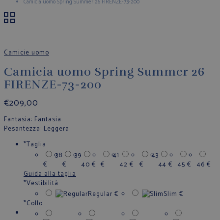
Camicia uomo Spring Summer 26 FIRENZE-73-200
Camicie uomo
Camicia uomo Spring Summer 26
FIRENZE-73-200
€
209,00
Fantasia
: Fantasia
Pesantezza
: Leggera
*
Taglia
38
39
41
43
€
€
40
€
€
42
€
€
44
€
45
€
46
€
Guida alla taglia
*
Vestibilità
Regular
€
Slim
€
*
Collo