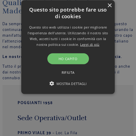
Qualità, artigianalità, eleganza
×
Questo sito potrebbe fare uso
Made in Italy
di cookies
Da sempre crediamo nella filosofia del Made in Italy, per questo
Questo sito web utilizza i cookie per migliorare
continuiamo a produrre nel nostro stabilimento in Italia, curando la
l'esperienza dell'utente. Utilizzando il nostro sito
manifattura tutte le fase di lavoro e riportando in ogni nostro capo
Web, accetti tutti i cookie in conformità con la
l’attenzione per il dettaglio che contraddistingue lo stile Italiano
nostra politica sui cookie.
Leggi di più
nel mondo.
Le nostre sarte cuciono con mani esperte ogni camicia.
HO CAPITO
Tutto il processo di lavorazione sartoriale è supervisionato anche
dai nostri collaboratori, in modo che ogni capo rappresenti il
RIFIUTA
connubio perfetto tra qualità, originalità ed eleganza.
MOSTRA DETTAGLI
POGGIANTI 1958
Sede Operativa/Outlet
PRIMO VIALE 39
– Loc. La Fila