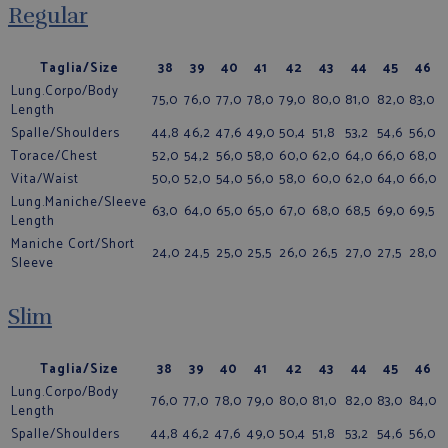
Regular
Taglia/Size
38
39
40
41
42
43
44
45
46
Lung.Corpo/Body
75,0
76,0
77,0
78,0
79,0
80,0
81,0
82,0
83,0
Length
Spalle/Shoulders
44,8
46,2
47,6
49,0
50,4
51,8
53,2
54,6
56,0
Torace/Chest
52,0
54,2
56,0
58,0
60,0
62,0
64,0
66,0
68,0
Vita/Waist
50,0
52,0
54,0
56,0
58,0
60,0
62,0
64,0
66,0
Lung.Maniche/Sleeve
63,0
64,0
65,0
65,0
67,0
68,0
68,5
69,0
69,5
Length
Maniche Cort/Short
24,0
24,5
25,0
25,5
26,0
26,5
27,0
27,5
28,0
Sleeve
Slim
Taglia/Size
38
39
40
41
42
43
44
45
46
Lung.Corpo/Body
76,0
77,0
78,0
79,0
80,0
81,0
82,0
83,0
84,0
Length
Spalle/Shoulders
44,8
46,2
47,6
49,0
50,4
51,8
53,2
54,6
56,0