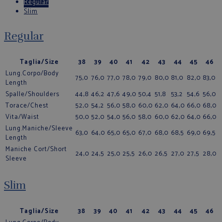
Regular
Slim
Regular
Taglia/Size
38
39
40
41
42
43
44
45
46
Lung.Corpo/Body
75,0
76,0
77,0
78,0
79,0
80,0
81,0
82,0
83,0
Length
Spalle/Shoulders
44,8
46,2
47,6
49,0
50,4
51,8
53,2
54,6
56,0
Torace/Chest
52,0
54,2
56,0
58,0
60,0
62,0
64,0
66,0
68,0
Vita/Waist
50,0
52,0
54,0
56,0
58,0
60,0
62,0
64,0
66,0
Lung.Maniche/Sleeve
63,0
64,0
65,0
65,0
67,0
68,0
68,5
69,0
69,5
Length
Maniche Cort/Short
24,0
24,5
25,0
25,5
26,0
26,5
27,0
27,5
28,0
Sleeve
Slim
Taglia/Size
38
39
40
41
42
43
44
45
46