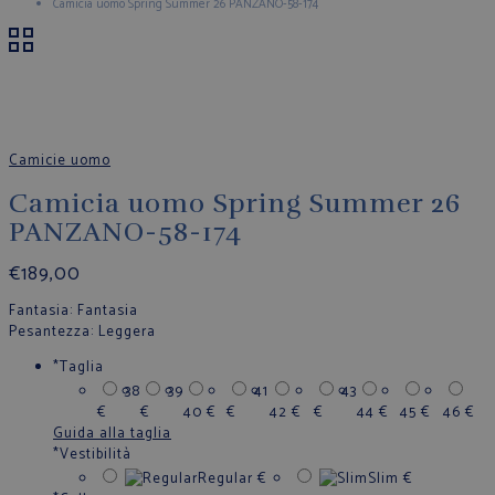
Camicia uomo Spring Summer 26 PANZANO-58-174
Camicie uomo
Camicia uomo Spring Summer 26
PANZANO-58-174
€
189,00
Fantasia
: Fantasia
Pesantezza
: Leggera
*
Taglia
38
39
41
43
€
€
40
€
€
42
€
€
44
€
45
€
46
€
Guida alla taglia
*
Vestibilità
Regular
€
Slim
€