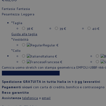
Fantasia
: Fantasia
Pesantezza
: Leggera
*
Taglia
38
€
39
€
40
€
Guida alla taglia
*
Vestibilità
Regular
€
*
Collo
Italiano
€
Francese
€
Camicia uomo stretch con stampa geometrica EMPOLI-UBBF-166-0
Aggiungi al carrello
Spedizione GRATUITA in tutta Italia in 1-3 gg lavorativi
Pagamenti sicuri
con carta di credito, bonifico e contrassegno
Reso garantito
Assistenza
telefonica
o
email