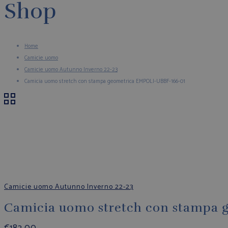
Shop
Home
Camicie uomo
Camicie uomo Autunno Inverno 22-23
Camicia uomo stretch con stampa geometrica EMPOLI-UBBF-166-01
Camicie uomo Autunno Inverno 22-23
Camicia uomo stretch con stampa 
€
182,00