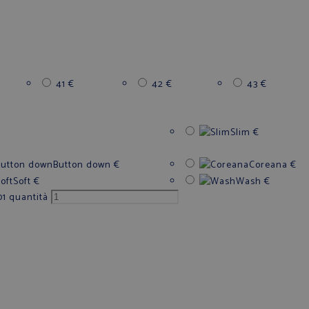
41
€
42
€
43
€
Slim
€
Button down
€
Coreana
€
Soft
€
Wash
€
1 quantità