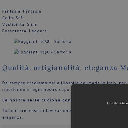
Fantasia
: Fantasia
Collo
: Soft
Vestibilità
: Slim
Pesantezza
: Leggera
Qualità, artigianalità, eleganza M
Da sempre crediamo nella filosofia del Made in Italy, per
riportando in ogni nostro capo l’attenzione per il dettagl
Le nostre sarte cuciono con mani esperte ogni cam
Questo sito we
Tutto il processo di lavorazione sartoriale è supervisiona
eleganza.