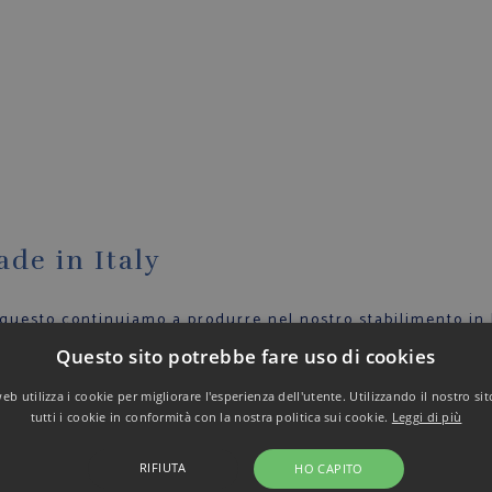
ade in Italy
 questo continuiamo a produrre nel nostro stabilimento in I
io che contraddistingue lo stile Italiano nel mondo.
Questo sito potrebbe fare uso di cookies
icia.
b utilizza i cookie per migliorare l'esperienza dell'utente. Utilizzando il nostro si
tutti i cookie in conformità con la nostra politica sui cookie.
Leggi di più
to anche dai nostri collaboratori, in modo che ogni capo ra
RIFIUTA
HO CAPITO