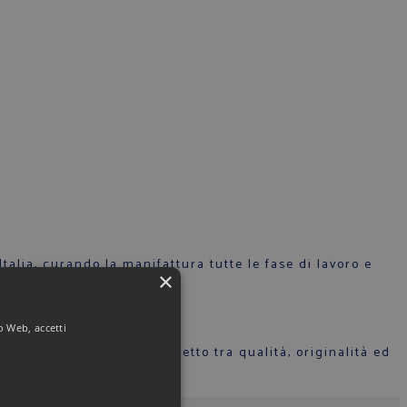
talia, curando la manifattura tutte le fase di lavoro e
×
to Web, accetti
ppresenti il connubio perfetto tra qualità, originalità ed