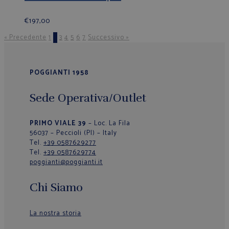
€
197,00
« Precedente
1
2
3
4
5
6
7
Successivo »
POGGIANTI 1958
Sede Operativa/Outlet
PRIMO VIALE 39
– Loc. La Fila
56037 – Peccioli (PI) – Italy
Tel.
+39 0587629277
Tel.
+39 0587629774
poggianti@poggianti.it
Chi Siamo
La nostra storia