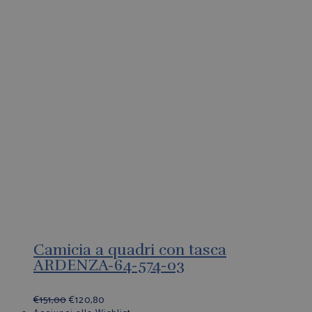
Camicia a quadri con tasca
ARDENZA-64-574-03
€
151,00
€
120,80