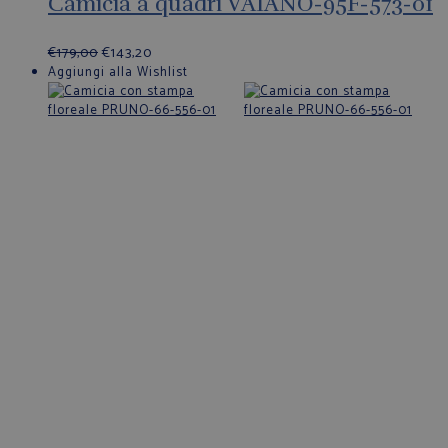
Camicia a quadri VAIANO-95F-573-01
€
179,00
€
143,20
Aggiungi alla Wishlist