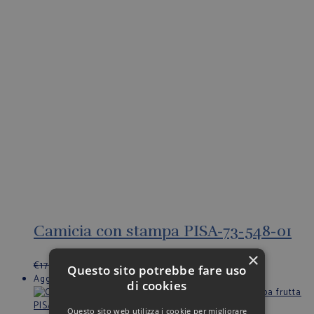
Camicia con stampa PISA-73-548-01
×
€
179,00
€
143,20
Questo sito potrebbe fare uso
Aggiungi alla Wishlist
di cookies
Questo sito web utilizza i cookie per migliorare