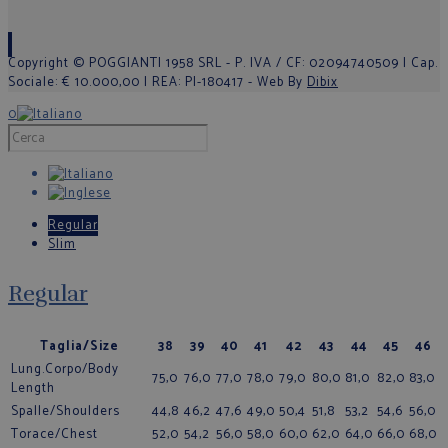
Copyright © POGGIANTI 1958 SRL - P. IVA / CF: 02094740509 | Cap.
Sociale: € 10.000,00 | REA: PI-180417 - Web By
Dibix
0
Regular
Slim
Regular
Taglia/Size
38
39
40
41
42
43
44
45
46
Lung.Corpo/Body
75,0
76,0
77,0
78,0
79,0
80,0
81,0
82,0
83,0
Length
Spalle/Shoulders
44,8
46,2
47,6
49,0
50,4
51,8
53,2
54,6
56,0
Torace/Chest
52,0
54,2
56,0
58,0
60,0
62,0
64,0
66,0
68,0