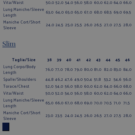
Vita/Waist
50,0
52,0
54,0
56,0
58,0
60,0
62,0
64,0
66,0
Lung.Maniche/Sleeve
63,0
64,0
65,0
65,0
67,0
68,0
68,5
69,0
69,5
Length
Maniche Cort/Short
24,0
24,5
25,0
25,5
26,0
26,5
27,0
27,5
28,0
Sleeve
Slim
Taglia/Size
38
39
40
41
42
43
44
45
46
Lung.Corpo/Body
76,0
77,0
78,0
79,0
80,0
81,0
82,0
83,0
84,0
Length
Spalle/Shoulders
44,8
46,2
47,6
49,0
50,4
51,8
53,2
54,6
56,0
Torace/Chest
52,0
54,0
56,0
58,0
60,0
62,0
64,0
66,0
68,0
Vita/Waist
50,0
52,0
54,0
56,0
58,0
60,0
62,0
64,0
66,0
Lung.Maniche/Sleeve
65,0
66,0
67,0
68,0
69,0
70,0
70,5
71,0
71,5
Length
Maniche Cort/Short
23,0
23,5
24,0
24,5
26,0
26,5
27,0
27,5
28,0
Sleeve
×