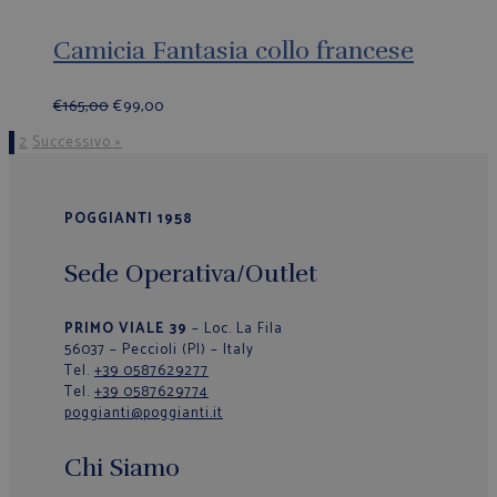
Camicia Fantasia collo francese
€
165,00
€
99,00
1
2
Successivo »
POGGIANTI 1958
Sede Operativa/Outlet
PRIMO VIALE 39
– Loc. La Fila
56037 – Peccioli (PI) – Italy
Tel.
+39 0587629277
Tel.
+39 0587629774
poggianti@poggianti.it
Chi Siamo