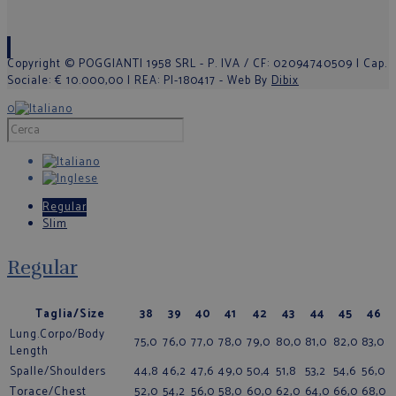
Copyright © POGGIANTI 1958 SRL - P. IVA / CF: 02094740509 | Cap.
Sociale: € 10.000,00 | REA: PI-180417 - Web By
Dibix
0
Regular
Slim
Regular
Taglia/Size
38
39
40
41
42
43
44
45
46
Lung.Corpo/Body
75,0
76,0
77,0
78,0
79,0
80,0
81,0
82,0
83,0
Length
Spalle/Shoulders
44,8
46,2
47,6
49,0
50,4
51,8
53,2
54,6
56,0
Torace/Chest
52,0
54,2
56,0
58,0
60,0
62,0
64,0
66,0
68,0