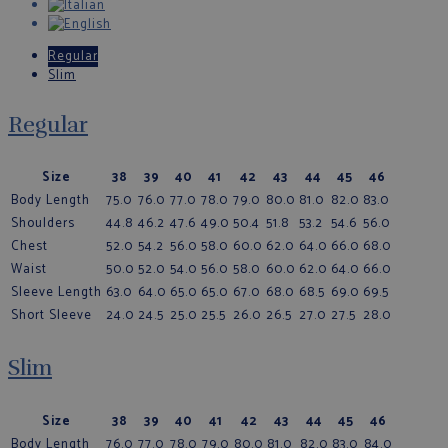
Regular
Slim
Regular
Size
38
39
40
41
42
43
44
45
46
Body Length
75.0
76.0
77.0
78.0
79.0
80.0
81.0
82.0
83.0
Shoulders
44.8
46.2
47.6
49.0
50.4
51.8
53.2
54.6
56.0
Chest
52.0
54.2
56.0
58.0
60.0
62.0
64.0
66.0
68.0
Waist
50.0
52.0
54.0
56.0
58.0
60.0
62.0
64.0
66.0
Sleeve Length
63.0
64.0
65.0
65.0
67.0
68.0
68.5
69.0
69.5
Short Sleeve
24.0
24.5
25.0
25.5
26.0
26.5
27.0
27.5
28.0
Slim
Size
38
39
40
41
42
43
44
45
46
Body Length
76.0
77.0
78.0
79.0
80.0
81.0
82.0
83.0
84.0