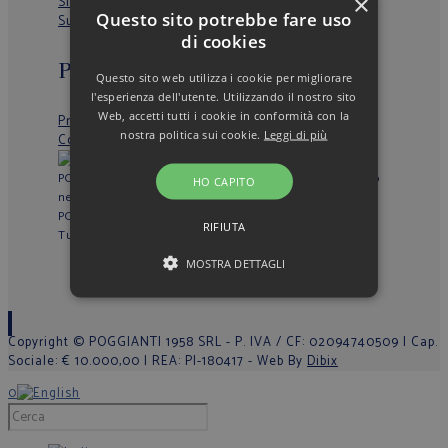
×
Size Guide
Questo sito potrebbe fare uso
Subscribe to our newsletter
di cookies
Privacy e Cookie
Questo sito web utilizza i cookie per migliorare
l'esperienza dell'utente. Utilizzando il nostro sito
Web, accetti tutti i cookie in conformità con la
Privacy Policy
nostra politica sui cookie.
Leggi di più
Cookie Policy
POGGIANTI 1958 SRL - Operazione/Progetto finanziato
HO CAPITO
nel quadro del POR FESR Toscana 2014-2020
POGGIANTI 1958 SRL - Project co-financed under
RIFIUTA
Tuscany POR FESR 2014-2020
MOSTRA DETTAGLI
Copyright © POGGIANTI 1958 SRL - P. IVA / CF: 02094740509 | Cap.
Sociale: € 10.000,00 | REA: PI-180417 - Web By
Dibix
0