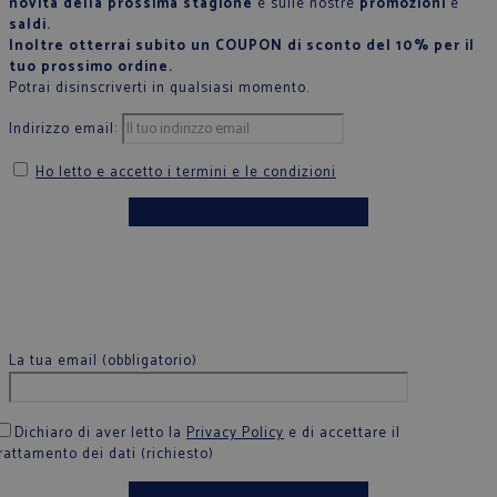
novità della prossima stagione
e sulle nostre
promozioni
e
saldi.
Inoltre otterrai subito un COUPON di sconto del 10% per il
tuo prossimo ordine.
Potrai disinscriverti in qualsiasi momento.
Indirizzo email:
Ho letto e accetto i termini e le condizioni
La tua email (obbligatorio)
Dichiaro di aver letto la
Privacy Policy
e di accettare il
rattamento dei dati (richiesto)