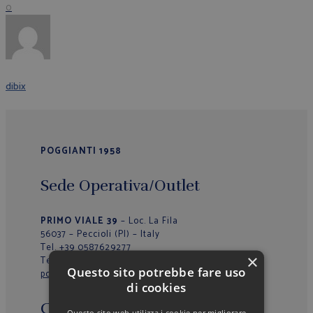
0
dibix
POGGIANTI 1958
Sede Operativa/Outlet
PRIMO VIALE 39
– Loc. La Fila
56037 – Peccioli (PI) – Italy
Tel.
+39 0587629277
×
Tel.
+39 0587629774
Questo sito potrebbe fare uso
poggianti@poggianti.it
di cookies
Chi Siamo
Questo sito web utilizza i cookie per migliorare