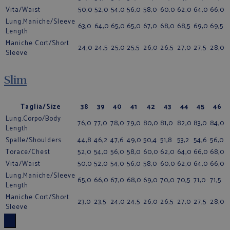
Vita/Waist
50,0
52,0
54,0
56,0
58,0
60,0
62,0
64,0
66,0
Lung.Maniche/Sleeve
63,0
64,0
65,0
65,0
67,0
68,0
68,5
69,0
69,5
Length
Maniche Cort/Short
24,0
24,5
25,0
25,5
26,0
26,5
27,0
27,5
28,0
Sleeve
Slim
Taglia/Size
38
39
40
41
42
43
44
45
46
Lung.Corpo/Body
76,0
77,0
78,0
79,0
80,0
81,0
82,0
83,0
84,0
Length
Spalle/Shoulders
44,8
46,2
47,6
49,0
50,4
51,8
53,2
54,6
56,0
Torace/Chest
52,0
54,0
56,0
58,0
60,0
62,0
64,0
66,0
68,0
Vita/Waist
50,0
52,0
54,0
56,0
58,0
60,0
62,0
64,0
66,0
Lung.Maniche/Sleeve
65,0
66,0
67,0
68,0
69,0
70,0
70,5
71,0
71,5
Length
Maniche Cort/Short
23,0
23,5
24,0
24,5
26,0
26,5
27,0
27,5
28,0
Sleeve
×