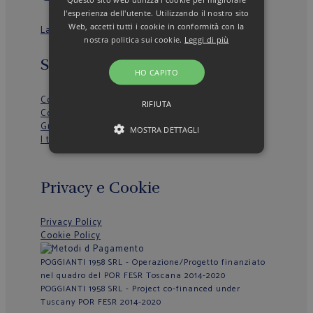
l'esperienza dell'utente. Utilizzando il nostro sito
Web, accetti tutti i cookie in conformità con la
La nostra storia
nostra politica sui cookie.
Leggi di più
Servizio clienti
HO CAPITO
Condizioni Generali di Vendita
RIFIUTA
Contattaci
Guida alla taglia
MOSTRA DETTAGLI
I tuoi dati
Privacy e Cookie
Privacy Policy
Cookie Policy
POGGIANTI 1958 SRL - Operazione/Progetto finanziato
nel quadro del POR FESR Toscana 2014-2020
POGGIANTI 1958 SRL - Project co-financed under
Tuscany POR FESR 2014-2020