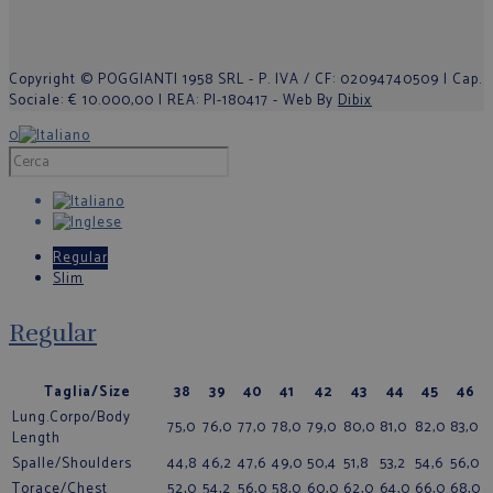
Copyright © POGGIANTI 1958 SRL - P. IVA / CF: 02094740509 | Cap.
Sociale: € 10.000,00 | REA: PI-180417 - Web By
Dibix
0
Regular
Slim
Regular
Taglia/Size
38
39
40
41
42
43
44
45
46
Lung.Corpo/Body
75,0
76,0
77,0
78,0
79,0
80,0
81,0
82,0
83,0
Length
Spalle/Shoulders
44,8
46,2
47,6
49,0
50,4
51,8
53,2
54,6
56,0
Torace/Chest
52,0
54,2
56,0
58,0
60,0
62,0
64,0
66,0
68,0